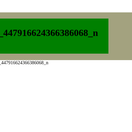
_447916624366386068_n
_447916624366386068_n