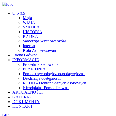
O NAS
Misja
WIZJA
SZKOŁA
HISTORIA
KADRA
Samorząd Wychowanków
Internat
Koła Zainteresowań
Strona Główna
INFORMACJE
Procedura kierowania
PLAN DNIA
Pomoc psychologiczno-pedagogiczna
Deklaracja dostępności
RODO – Ochrona danych osobowych
Nieodpłatna Pomoc Prawna
AKTUALNOŚCI
GALERIA
DOKUMENTY
KONTAKT
BIP