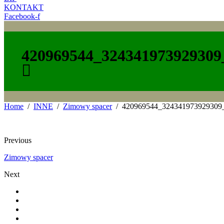
KONTAKT
Facebook-f
420969544_324341973929309
Home
INNE
Zimowy spacer
420969544_324341973929309
Previous
Zimowy spacer
Next