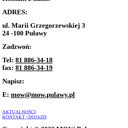
ADRES:
ul. Marii Grzegorzewskiej 3
24 -100 Puławy
Zadzwoń:
Tel:
81 886-34-18
fax:
81 886-34-19
Napisz:
E:
mow@mow.pulawy.pl
AKTUALNOŚCI
KONTAKT / DOJAZD