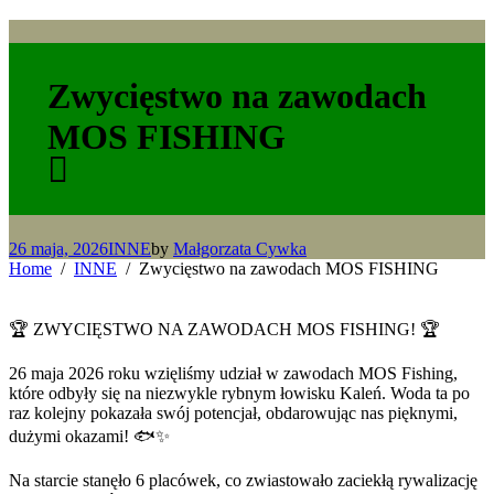
Zwycięstwo na zawodach
MOS FISHING
26 maja, 2026
INNE
by
Małgorzata Cywka
Home
INNE
Zwycięstwo na zawodach MOS FISHING
🏆 ZWYCIĘSTWO NA ZAWODACH MOS FISHING! 🏆
26 maja 2026 roku wzięliśmy udział w zawodach MOS Fishing,
które odbyły się na niezwykle rybnym łowisku Kaleń. Woda ta po
raz kolejny pokazała swój potencjał, obdarowując nas pięknymi,
dużymi okazami! 🐟✨
Na starcie stanęło 6 placówek, co zwiastowało zaciekłą rywalizację