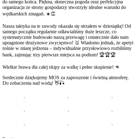
do samego końca. Piękna, słoneczna pogoda oraz perfekcyjna
organizacja ze strony gospodarzy stworzyły idealne warunki do
wędkarskich zmagań. ☀️👏
Nasza taktyka na te zawody okazała się strzałem w dziesiątkę! Od
samego początku regularnie odławialiśmy duże leszcze, co
systematycznie budowało naszą przewagę i ostatecznie dało nam
upragnione drużynowe zwycięstwo! 🥇 Wiadomo jednak, że apetyt
rośnie w miarę jedzenia – indywidualnie przysłowiowo rozbiliśmy
bank, zajmując trzy pierwsze miejsca na podium! 🏆🏆🏆
Wielkie brawa dla całej ekipy za walkę i pełne skupienie! 👊
Serdecznie dziękujemy MOS za zaproszenie i świetną atmosferę.
Do zobaczenia nad wodą! 👋🎣